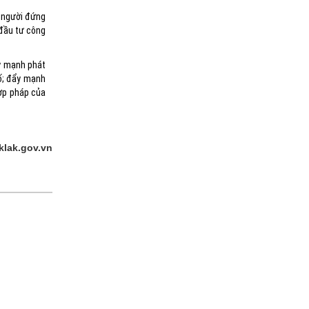
à người đứng
 đầu tư công
ẩy mạnh phát
số; đẩy mạnh
hợp pháp của
klak.gov.vn