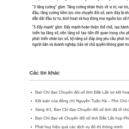
"3 tăng cường" gồm: Tăng cường nhận thức về vị trí, vai tr
đầu; tăng cường tiềm lực cho chuyển đổi số, xem đây là nhi
dẫn dắt đầu tư tư, kích hoạt và huy động mọi nguồn lực xã h
"5 đẩy mạnh" gồm: Đẩy mạnh hoàn thiện thể chế, tạo hành l
triển hạ tầng số, nền tảng số tạo tiền đề quan trọng cho p
phát triển nhân lực số, kỹ năng số đáp ứng yêu cầu phát tr
người dân và doanh nghiệp, bảo vệ chủ quyền không gian mạ
Các tin khác
Ban Chỉ đạo Chuyển đổi số tỉnh Đắk Lắk sơ kết ho
Kết luận của đồng chí Nguyễn Tuấn Hà – Phó Chủ tị
Sáng 4/1, Ban Chỉ đạo Chuyển đổi số tỉnh đã tổ ch
Ban Chỉ đạo về Chuyển đổi số tỉnh Đắk Lắk họp Ph
Phát huy hiệu quả các dịch vụ đô thị thông minh