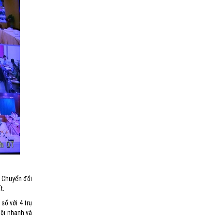
ề Chuyển đổi
t.
số với 4 trụ
hội nhanh và