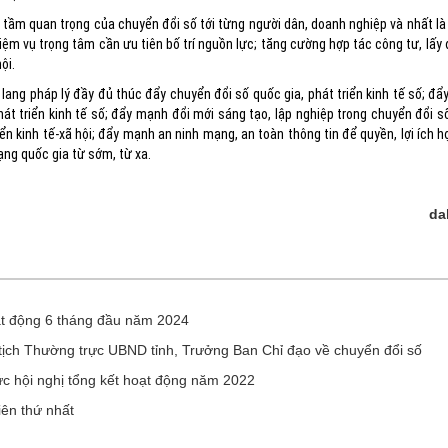
ò, tầm quan trọng của chuyển đổi số tới từng người dân, doanh nghiệp và nhất l
ệm vụ trọng tâm cần ưu tiên bố trí nguồn lực; tăng cường hợp tác công tư, lấy
ội.
ang pháp lý đầy đủ thúc đẩy chuyển đổi số quốc gia, phát triển kinh tế số; đ
hát triển kinh tế số; đẩy mạnh đổi mới sáng tạo, lập nghiệp trong chuyển đổi 
iển kinh tế-xã hội; đẩy mạnh an ninh mạng, an toàn thông tin để quyền, lợi ích 
ng quốc gia từ sớm, từ xa.
da
ạt động 6 tháng đầu năm 2024
ch Thường trực UBND tỉnh, Trưởng Ban Chỉ đạo về chuyển đổi số
ức hội nghị tổng kết hoạt động năm 2022
iên thứ nhất