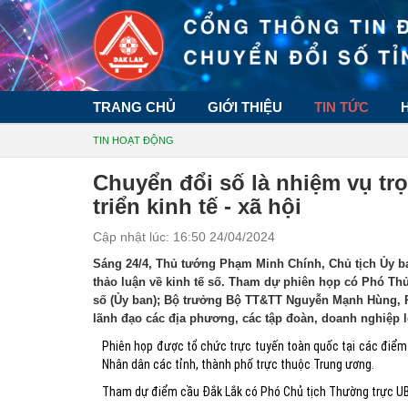
TRANG CHỦ
GIỚI THIỆU
TIN TỨC
TIN HOẠT ĐỘNG
Chuyển đổi số là nhiệm vụ trọ
triển kinh tế - xã hội
Cập nhật lúc: 16:50 24/04/2024
Sáng 24/4, Thủ tướng Phạm Minh Chính, Chủ tịch Ủy ban
thảo luận về kinh tế số. Tham dự phiên họp có Phó Th
số (Ủy ban); Bộ trưởng Bộ TT&TT Nguyễn Mạnh Hùng, Ph
lãnh đạo các địa phương, các tập đoàn, doanh nghiệp 
Phiên họp được tổ chức trực tuyến toàn quốc tại các điểm 
Nhân dân các tỉnh, thành phố trực thuộc Trung ương.
Tham dự điểm cầu Đắk Lắk có Phó Chủ tịch Thường trực UBN