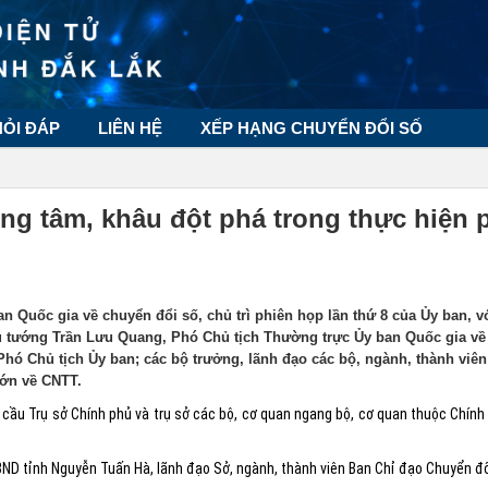
HỎI ĐÁP
LIÊN HỆ
XẾP HẠNG CHUYỂN ĐỔI SỐ
ng tâm, khâu đột phá trong thực hiện 
 Quốc gia về chuyển đổi số, chủ trì phiên họp lần thứ 8 của Ủy ban, v
ủ tướng Trần Lưu Quang, Phó Chủ tịch Thường trực Ủy ban Quốc gia về
ó Chủ tịch Ủy ban; các bộ trưởng, lãnh đạo các bộ, ngành, thành viên
lớn về CNTT.
cầu Trụ sở Chính phủ và trụ sở các bộ, cơ quan ngang bộ, cơ quan thuộc Chính
D tỉnh Nguyễn Tuấn Hà, lãnh đạo Sở, ngành, thành viên Ban Chỉ đạo Chuyển đổi