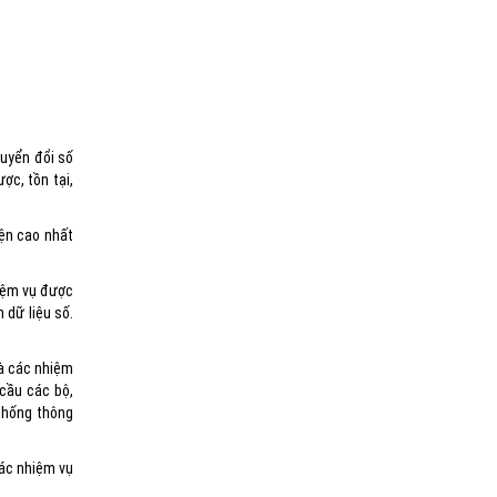
huyển đổi số
ợc, tồn tại,
iện cao nhất
hiệm vụ được
 dữ liệu số.
và các nhiệm
 cầu các bộ,
 thống thông
các nhiệm vụ