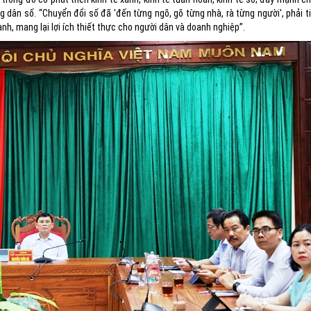
ông dân số. “Chuyển đổi số đã 'đến từng ngõ, gõ từng nhà, rà từng người', phải t
ành, mang lại lợi ích thiết thực cho người dân và doanh nghiệp”.