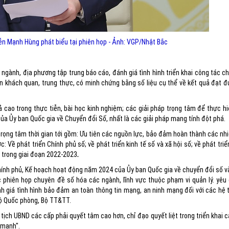
n Mạnh Hùng phát biểu tại phiên họp - Ảnh: VGP/Nhật Bắc
ngành, địa phương tập trung báo cáo, đánh giá tình hình triển khai công tác c
hần khách quan, trung thực, có minh chứng bằng số liệu cụ thể về kết quả đạt đư
 cao trong thực tiễn, bài học kinh nghiệm; các giải pháp trọng tâm để thực h
a Ủy ban Quốc gia về Chuyển đổi Số, nhất là các giải pháp mang tính đột phá.
p trọng tâm thời gian tới gồm: Ưu tiên các nguồn lực, bảo đảm hoàn thành các n
: Về phát triển Chính phủ số; về phát triển kinh tế số và xã hội số; về phát triển
g trong giai đoạn 2022-2023
.
ính phủ, Kế hoạch hoạt động năm 2024 của Ủy ban Quốc gia về chuyển đổi số 
 phiên họp chuyên đề số hóa các ngành, lĩnh vực thuộc phạm vi quản lý. yêu
nh giá tình hình bảo đảm an toàn thông tin mạng, an ninh mạng đối với các hệ
Bộ Quốc phòng, Bộ TT&TT.
 tịch UBND các cấp phải quyết tâm cao hơn, chỉ đạo quyết liệt trong triển khai 
 mạnh".