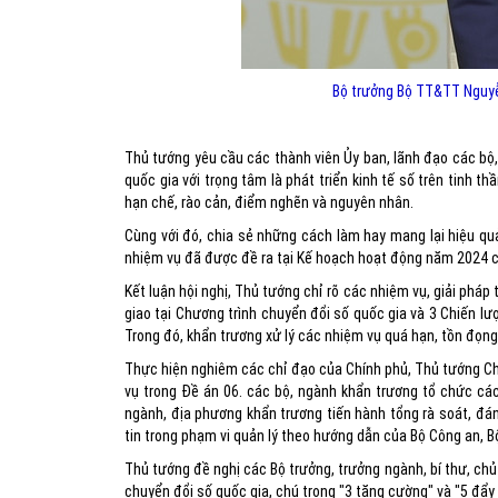
Bộ trưởng Bộ TT&TT Nguyễ
Thủ tướng yêu cầu các thành viên Ủy ban, lãnh đạo các bộ, 
quốc gia với trọng tâm là phát triển kinh tế số trên tinh t
hạn chế, rào cản, điểm nghẽn và nguyên nhân.
Cùng với đó, chia sẻ những cách làm hay mang lại hiệu quả
nhiệm vụ đã được đề ra tại Kế hoạch hoạt động năm 2024 củ
Kết luận hội nghị, Thủ tướng chỉ rõ các nhiệm vụ, giải phá
giao tại Chương trình chuyển đổi số quốc gia và 3 Chiến lược
Trong đó, khẩn trương xử lý các nhiệm vụ quá hạn, tồn đọn
Thực hiện nghiêm các chỉ đạo của Chính phủ, Thủ tướng Ch
vụ trong Đề án 06. các bộ, ngành khẩn trương tổ chức các
ngành, địa phương khẩn trương tiến hành tổng rà soát, đá
tin trong phạm vi quản lý theo hướng dẫn của Bộ Công an, 
Thủ tướng đề nghị các Bộ trưởng, trưởng ngành, bí thư, chủ
chuyển đổi số quốc gia, chú trọng "3 tăng cường" và "5 đẩy