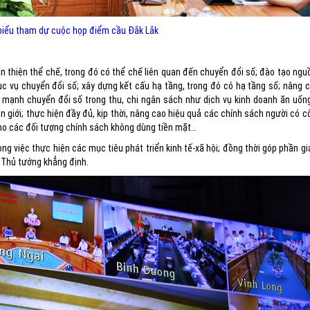
biểu tham dự cuộc họp điểm cầu Đắk Lắk
 thiện thể chế, trong đó có thể chế liên quan đến chuyển đổi số; đào tạo ngu
ục vụ chuyển đổi số; xây dựng kết cấu hạ tầng, trong đó có hạ tầng số; nâng c
y mạnh chuyển đổi số trong thu, chi ngân sách như dịch vụ kinh doanh ăn uốn
 giới; thực hiện đầy đủ, kịp thời, nâng cao hiệu quả các chính sách người có cô
 cho các đối tượng chính sách không dùng tiền mặt…
ng việc thực hiện các mục tiêu phát triển kinh tế-xã hội; đồng thời góp phần g
 Thủ tướng khẳng định.