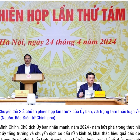
yển đổi Số, chủ trì phiên họp lần thứ 8 của Ủy ban, với trọng tâm thảo luận về 
(Nguồn: Báo Điện tử Chính phủ)
Minh Chính, Chủ tịch Ủy ban nhấn mạnh, năm 2024 - năm bứt phá trong thực hi
 đẩy tăng trưởng và chuyển dịch cơ cấu nền kinh tế, khai thác hiệu quả các đ
trong đó có phát triển kinh tế xanh, kinh tế tuần hoàn, kinh tế số; đẩy mạnh c