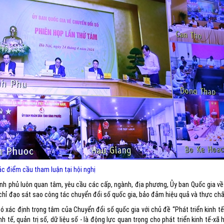
c điểm cầu tham luận tại hội nghị
ính phủ luôn quan tâm, yêu cầu các cấp, ngành, địa phương, Ủy ban Quốc gia v
, chỉ đạo sát sao công tác chuyển đổi số quốc gia, bảo đảm hiệu quả và thực chấ
xác định trọng tâm của Chuyển đổi số quốc gia với chủ đề “Phát triển kinh tế 
 tế, quản trị số, dữ liệu số - là động lực quan trọng cho phát triển kinh tế-xã 