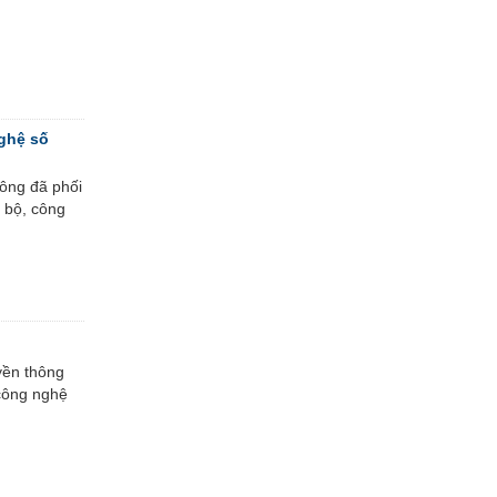
ghệ số
hông đã phối
 bộ, công
yền thông
 công nghệ