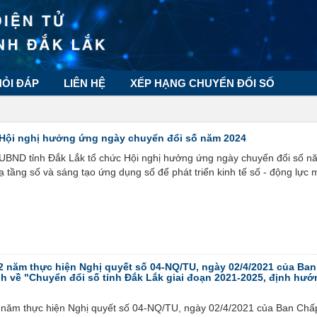
HỎI ĐÁP
LIÊN HỆ
XẾP HẠNG CHUYỂN ĐỔI SỐ
 Hội nghị hưởng ứng ngày chuyển đổi số năm 2024
UBND tỉnh Đắk Lắk tổ chức Hội nghị hưởng ứng ngày chuyển đổi số n
 tầng số và sáng tạo ứng dụng số để phát triển kinh tế số - động lực 
2 năm thực hiện Nghị quyết số 04-NQ/TU, ngày 02/4/2021 của Ba
h về "Chuyển đổi số tỉnh Đắk Lắk giai đoạn 2021-2025, định hướ
 năm thực hiện Nghị quyết số 04-NQ/TU, ngày 02/4/2021 của Ban Chấ