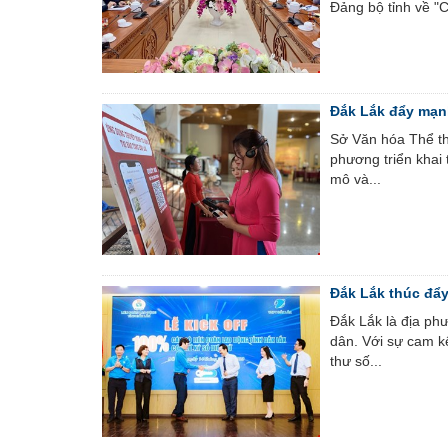
Đảng bộ tỉnh về "
Đắk Lắk đẩy mạnh
Sở Văn hóa Thể tha
phương triển khai 
mô và...
Đắk Lắk thúc đẩ
Đắk Lắk là địa phư
dân. Với sự cam k
thư số...