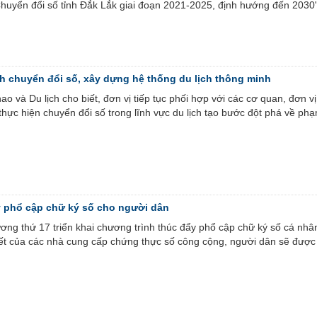
Chuyển đổi số tỉnh Đắk Lắk giai đoạn 2021-2025, định hướng đến 2030
 chuyển đổi số, xây dựng hệ thống du lịch thông minh
o và Du lịch cho biết, đơn vị tiếp tục phối hợp với các cơ quan, đơn vị
thực hiện chuyển đổi số trong lĩnh vực du lịch tạo bước đột phá về phạ
y phổ cập chữ ký số cho người dân
ơng thứ 17 triển khai chương trình thúc đẩy phổ cập chữ ký số cá nhâ
ết của các nhà cung cấp chứng thực số công cộng, người dân sẽ đượ