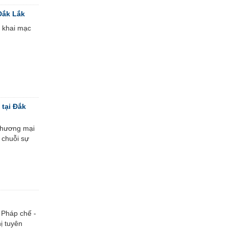
Đắk Lắk
c khai mạc
tại Đắk
Thương mại
 chuỗi sự
 Pháp chế -
ị tuyên