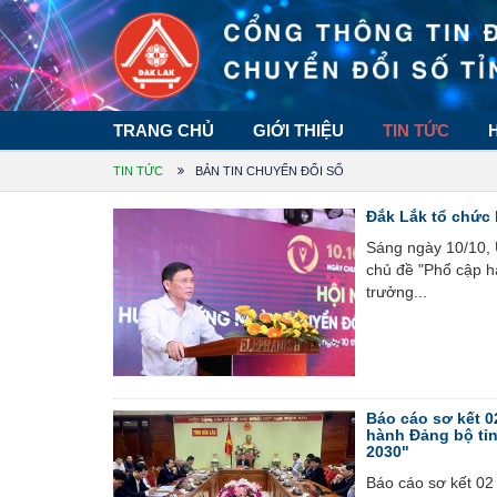
TRANG CHỦ
GIỚI THIỆU
TIN TỨC
TIN TỨC
BẢN TIN CHUYỂN ĐỔI SỐ
Đắk Lắk tổ chức
Sáng ngày 10/10, 
chủ đề "Phổ cập hạ
trưởng...
Báo cáo sơ kết 0
hành Đảng bộ tỉn
2030"
Báo cáo sơ kết 02