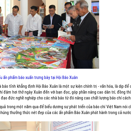
ểu ấn phẩm báo xuấn trưng bày tại Hội Báo Xuân
à báo tỉnh khẳng định Hội Báo Xuân là một sự kiện chính trị - văn hóa, là dịp để
chí đậm hơi thở ngày Xuân đến với bạn đọc, góp phần nâng cao dân trí; đồng th
vụ và đạo đức nghề nghiệp cho các nhà báo từ đó nâng cao chất lượng báo chí các
h quả trong một năm qua để biểu dương sự phát triển của báo chí Việt Nam nói 
g chúng thưởng thức nét đẹp của các ấn phẩm Báo Xuân phát hành trong cả nước