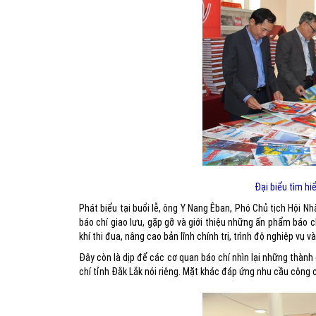
Đại biểu tìm hi
Phát biểu tại buổi lễ, ông Y Nang Êban, Phó Chủ tịch Hội Nh
báo chí giao lưu, gặp gỡ và giới thiệu những ấn phẩm báo 
khí thi đua, nâng cao bản lĩnh chính trị, trình độ nghiệp 
Đây còn là dịp để các cơ quan báo chí nhìn lại những thàn
chí tỉnh Đắk Lắk nói riêng. Mặt khác đáp ứng nhu cầu côn