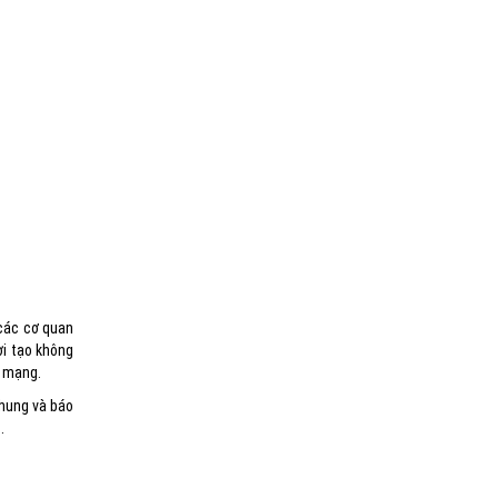
 các cơ quan
ời tạo không
h mạng.
chung và báo
.