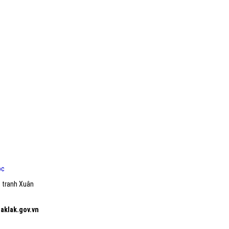
ọc
c tranh Xuân
aklak.gov.vn