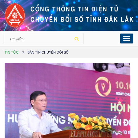
Toggl
navig
TIN TỨC
BẢN TIN CHUYỂN ĐỔI SỐ