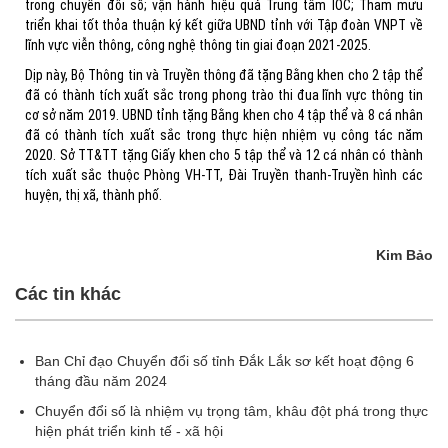
trong chuyển đổi số; vận hành hiệu quả Trung tâm IOC; Tham mưu
triển khai tốt thỏa thuận ký kết giữa UBND tỉnh với Tập đoàn VNPT về
lĩnh vực viễn thông, công nghệ thông tin giai đoạn 2021-2025.
Dịp này, Bộ Thông tin và Truyền thông đã tặng Bằng khen cho 2 tập thể
đã có thành tích xuất sắc trong phong trào thi đua lĩnh vực thông tin
cơ sở năm 2019. UBND tỉnh tặng Bằng khen cho 4 tập thể và 8 cá nhân
đã có thành tích xuất sắc trong thực hiện nhiệm vụ công tác năm
2020. Sở TT&TT tặng Giấy khen cho 5 tập thể và 12 cá nhân có thành
tích xuất sắc thuộc Phòng VH-TT, Đài Truyền thanh-Truyền hình các
huyện, thị xã, thành phố.
Kim Bảo
Các tin khác
Ban Chỉ đạo Chuyển đổi số tỉnh Đắk Lắk sơ kết hoạt động 6
tháng đầu năm 2024
Chuyển đổi số là nhiệm vụ trọng tâm, khâu đột phá trong thực
hiện phát triển kinh tế - xã hội