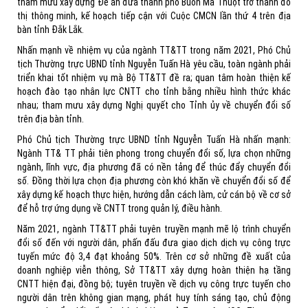
tham mưu xây dựng Đề án đưa thành phố Buôn Ma Thuột trở thành đô
thị thông minh, kế hoạch tiếp cận với Cuộc CMCN lần thứ 4 trên địa
bàn tỉnh Đắk Lắk.
Nhấn mạnh về nhiệm vụ của ngành TT&TT trong năm 2021, Phó Chủ
tịch Thường trực UBND tỉnh Nguyễn Tuấn Hà yêu cầu, toàn ngành phải
triển khai tốt nhiệm vụ mà Bộ TT&TT đề ra; quan tâm hoàn thiện kế
hoạch đào tạo nhân lực CNTT cho tỉnh bằng nhiều hình thức khác
nhau; tham mưu xây dựng Nghị quyết cho Tỉnh ủy về chuyển đổi số
trên địa bàn tỉnh.
Phó Chủ tịch Thường trực UBND tỉnh Nguyễn Tuấn Hà nhấn mạnh:
Ngành TT& TT phải tiên phong trong chuyển đổi số, lựa chọn những
ngành, lĩnh vực, địa phương đã có nền tảng để thúc đẩy chuyển đổi
số. Đồng thời lựa chọn địa phương còn khó khăn về chuyển đổi số để
xây dựng kế hoạch thực hiện, hướng dẫn cách làm, cử cán bộ về cơ sở
để hỗ trợ ứng dụng về CNTT trong quản lý, điều hành.
Năm 2021, ngành TT&TT phải tuyên truyền mạnh mẽ lộ trình chuyển
đổi số đến với người dân, phấn đấu đưa giao dịch dịch vụ công trực
tuyến mức độ 3,4 đạt khoảng 50%. Trên cơ sở những đề xuất của
doanh nghiệp viễn thông, Sở TT&TT xây dựng hoàn thiện hạ tầng
CNTT hiện đại, đồng bộ; tuyên truyền về dịch vụ công trực tuyến cho
người dân trên không gian mạng, phát huy tính sáng tạo, chủ động