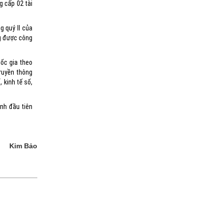
g cấp 02 tài
g quý II của
ng được công
ốc gia theo
ruyền thông
 kinh tế số,
ỉnh đầu tiên
Kim Bảo