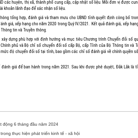
 các huyện, thị xã, thành phố cung cấp, cập nhật số liệu. Mỗi đơn vị được cun
ài khoản lãnh đạo để xác nhận số liệu.
thông tổng hợp, đánh giá và tham mưu cho UBND tỉnh quyết định công bố tron
đánh giá, xếp hạng cho năm 2020 trong Quý IV/2021. Kết quả đánh giá, xếp hạ
 Thông tin và Truyền thông.
c xây dựng phù hợp với định hướng và mục tiêu Chương trình Chuyển đổi số qu
hính phủ và Bộ chỉ số chuyển đổi số cấp Bộ, cấp Tỉnh của Bộ Thông tin và T
mức độ chuyển đổi số tại tỉnh, bao gồm các chỉ số đánh giá về chính quyền số,
ố đánh giá để ban hành trong năm 2021. Sau khi được phê duyệt, Đắk Lắk là t
ạt động 6 tháng đầu năm 2024
rong thực hiện phát triển kinh tế - xã hội