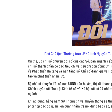
Phó Chủ tịch Thường trực UBND tỉnh Nguyễn Tuấn
Cụ thể, Bộ chỉ số chuyển đổi số của các Sở, ban, ngành cấ
chỉ số thành phần có các tiêu chí và tiêu chí con gồm: Chỉ
về Phát triển Hạ tầng và nền tảng số; Chỉ số đánh giá về H
tạo và phát triển nhân lực.
Bộ chỉ số chuyển đổi số của UBND các huyện, thị xã, thành p
Chính quyền số, Trụ cột Kinh tế số và Xã hội số có 07 nhó
ngành.
Khi áp dụng, hằng năm Sở Thông tin và Truyền thông sẽ thự
phối hợp các cơ quan liên quan thẩm tra nội dung báo cáo, s