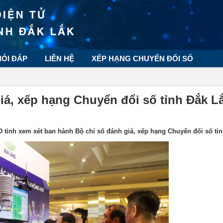
HỎI ĐÁP
LIÊN HỆ
XẾP HẠNG CHUYỂN ĐỔI SỐ
iá, xếp hạng Chuyển đổi số tỉnh Đắk L
 tỉnh xem xét ban hành Bộ chỉ số đánh giá, xếp hạng Chuyển đổi số tỉn