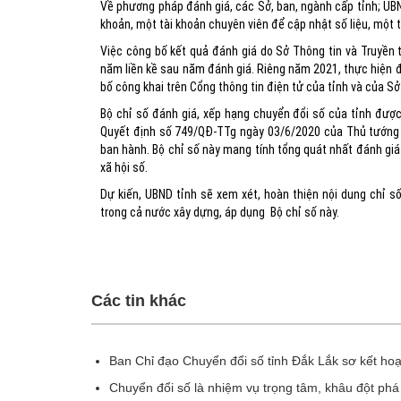
Về phương pháp đánh giá, các Sở, ban, ngành cấp tỉnh; UBND
khoản, một tài khoản chuyên viên để cập nhật số liệu, một t
Việc công bố kết quả đánh giá do Sở Thông tin và Truyền 
năm liền kề sau năm đánh giá. Riêng năm 2021, thực hiện 
bố công khai trên Cổng thông tin điện tử của tỉnh và của Sở
Bộ chỉ số đánh giá, xếp hạng chuyển đổi số của tỉnh đượ
Quyết định số 749/QĐ-TTg ngày 03/6/2020 của Thủ tướng C
ban hành. Bộ chỉ số này mang tính tổng quát nhất đánh giá 
xã hội số.
Dự kiến, UBND tỉnh sẽ xem xét, hoàn thiện nội dung chỉ s
trong cả nước xây dựng, áp dụng Bộ chỉ số này.
Các tin khác
Ban Chỉ đạo Chuyển đổi số tỉnh Đắk Lắk sơ kết ho
Chuyển đổi số là nhiệm vụ trọng tâm, khâu đột phá t