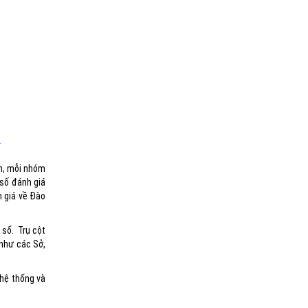
ố
ần, mỗi nhóm
 số đánh giá
h giá về Đào
 số. Trụ cột
 như các Sở,
 hệ thống và