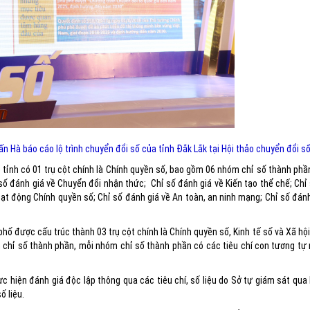
 Hà báo cáo lộ trình chuyển đổi số của tỉnh Đắk Lắk tại Hội thảo chuyển đổi s
p tỉnh có 01 trụ cột chính là Chính quyền số, bao gồm 06 nhóm chỉ số thành ph
 số đánh giá về Chuyển đổi nhận thức; Chỉ số đánh giá về Kiến tạo thể chế; Chỉ
oạt động Chính quyền số; Chỉ số đánh giá về An toàn, an ninh mạng; Chỉ số đán
hố được cấu trúc thành 03 trụ cột chính là Chính quyền số, Kinh tế số và Xã hội
m chỉ số thành phần, mỗi nhóm chỉ số thành phần có các tiêu chí con tương tự
c hiện đánh giá độc lập thông qua các tiêu chí, số liệu do Sở tự giám sát qua
ố liệu.