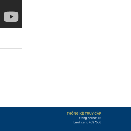
THỐNG KÊ TRUY CẬP
Đang online: 15
Lượt xem: 4097536