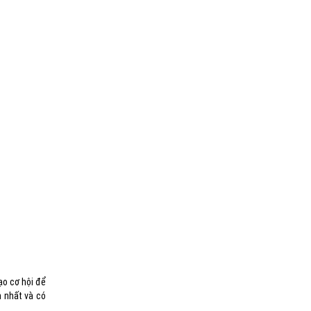
ạo cơ hội để
n nhất và có