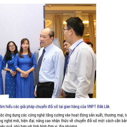
ìm hiểu các giải pháp chuyển đổi số tại gian hàng của VNPT Đắk Lắk
việc ứng dụng các công nghệ tăng cường vào hoạt động sản xuất, thương mại, t
ông nghệ mới, hiện đại; nâng cao nhận thức về chuyển đổi số một cách căn bả
ệu quả, phù hợp với tình hình đơn vị, địa phương.