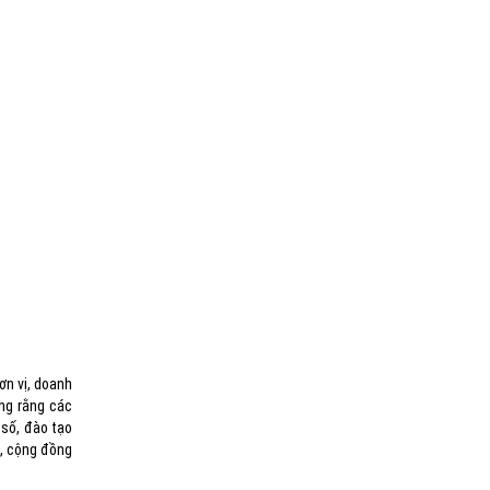
ơn vị, doanh
ng rằng các
 số, đào tạo
i, cộng đồng