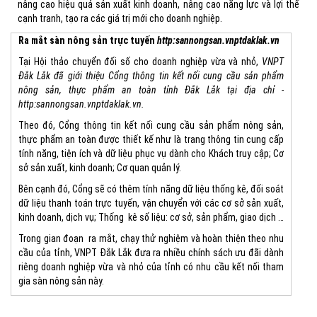
nâng cao hiệu quả sản xuất kinh doanh, nâng cao năng lực và lợi thế
cạnh tranh, tạo ra các giá trị mới cho doanh nghiệp.
Ra mắt sàn nông sản trực tuyến
http:sannongsan.vnptdaklak.vn
Tại Hội thảo chuyển đối số cho doanh nghiệp vừa và nhỏ,
VNPT
Đắk Lắk đã giới thiệu Cổng thông tin kết nối cung cầu sản phẩm
nông sản, thực phẩm an toàn tỉnh Đắk Lắk tại địa chỉ -
http:sannongsan.vnptdaklak.vn.
Theo đó, Cổng thông tin kết nối cung cầu sản phẩm nông sản,
thực phẩm an toàn được thiết kế như là trang thông tin cung cấp
tính năng, tiện ích và dữ liệu phục vụ dành cho Khách truy cập; Cơ
sở sản xuất, kinh doanh; Cơ quan quản lý.
Bên cạnh đó, Cổng sẽ có thêm tính năng dữ liệu thống kê, đối soát
dữ liệu thanh toán trực tuyến, vận chuyển với các cơ sở sản xuất,
kinh doanh, dịch vụ; Thống kê số liệu: cơ sở, sản phẩm, giao dịch …
Trong gian đoạn ra mắt, chạy thử nghiệm và hoàn thiện theo nhu
cầu của tỉnh, VNPT Đắk Lắk đưa ra nhiều chính sách ưu đãi dành
riêng doanh nghiệp vừa và nhỏ của tỉnh có nhu cầu kết nối tham
gia sàn nông sản này.