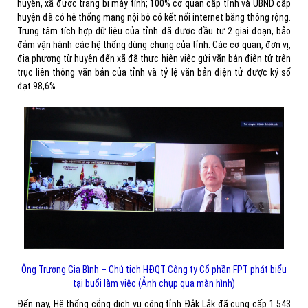
huyện, xã được trang bị máy tính; 100% cơ quan cấp tỉnh và UBND cấp
huyện đã có hệ thống mạng nội bộ có kết nối internet băng thông rộng.
Trung tâm tích hợp dữ liệu của tỉnh đã được đầu tư 2 giai đoạn, bảo
đảm vận hành các hệ thống dùng chung của tỉnh. Các cơ quan, đơn vị,
địa phương từ huyện đến xã đã thực hiện việc gửi văn bản điện tử trên
trục liên thông văn bản của tỉnh và tỷ lệ văn bản điện tử được ký số
đạt 98,6%.
Ông Trương Gia Bình – Chủ tịch HĐQT Công ty Cổ phần FPT phát biểu
tại buổi làm việc (Ảnh chụp qua màn hình)
Đến nay, Hệ thống cổng dịch vụ công tỉnh Đắk Lắk đã cung cấp 1.543