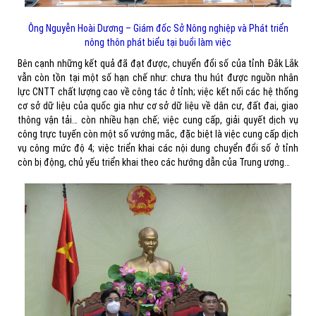
Ông Nguyễn Hoài Dương – Giám đốc Sở Nông nghiệp và Phát triển
nông thôn phát biểu tại buổi làm việc
Bên cạnh những kết quả đã đạt được, chuyển đổi số của tỉnh Đắk Lắk
vẫn còn tồn tại một số hạn chế như: chưa thu hút được nguồn nhân
lực CNTT chất lượng cao về công tác ở tỉnh; việc kết nối các hệ thống
cơ sở dữ liệu của quốc gia như cơ sở dữ liệu về dân cư, đất đai, giao
thông vận tải… còn nhiều hạn chế; việc cung cấp, giải quyết dịch vụ
công trực tuyến còn một số vướng mắc, đặc biệt là việc cung cấp dịch
vụ công mức độ 4; việc triển khai các nội dung chuyển đổi số ở tỉnh
còn bị động, chủ yếu triển khai theo các hướng dẫn của Trung ương…