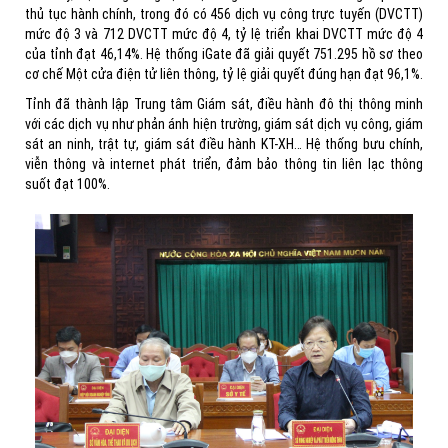
thủ tục hành chính, trong đó có 456 dịch vụ công trực tuyến (DVCTT)
mức độ 3 và 712 DVCTT mức độ 4, tỷ lệ triển khai DVCTT mức độ 4
của tỉnh đạt 46,14%. Hệ thống iGate đã giải quyết 751.295 hồ sơ theo
cơ chế Một cửa điện tử liên thông, tỷ lệ giải quyết đúng hạn đạt 96,1%.
Tỉnh đã thành lập Trung tâm Giám sát, điều hành đô thị thông minh
với các dịch vụ như phản ánh hiện trường, giám sát dịch vụ công, giám
sát an ninh, trật tự, giám sát điều hành KT-XH… Hệ thống bưu chính,
viễn thông và internet phát triển, đảm bảo thông tin liên lạc thông
suốt đạt 100%.