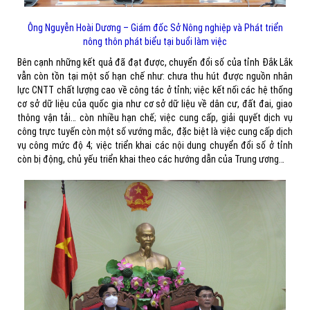
Ông Nguyễn Hoài Dương – Giám đốc Sở Nông nghiệp và Phát triển
nông thôn phát biểu tại buổi làm việc
Bên cạnh những kết quả đã đạt được, chuyển đổi số của tỉnh Đắk Lắk
vẫn còn tồn tại một số hạn chế như: chưa thu hút được nguồn nhân
lực CNTT chất lượng cao về công tác ở tỉnh; việc kết nối các hệ thống
cơ sở dữ liệu của quốc gia như cơ sở dữ liệu về dân cư, đất đai, giao
thông vận tải… còn nhiều hạn chế; việc cung cấp, giải quyết dịch vụ
công trực tuyến còn một số vướng mắc, đặc biệt là việc cung cấp dịch
vụ công mức độ 4; việc triển khai các nội dung chuyển đổi số ở tỉnh
còn bị động, chủ yếu triển khai theo các hướng dẫn của Trung ương…