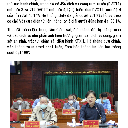
thủ tục hành chính, trong đó có 456 dịch vụ công trực tuyến (DVCTT)
mức độ 3 và 712 DVCTT mức độ 4, tỷ lệ triển khai DVCTT mức độ 4
của tỉnh đạt 46,14%. Hệ thống iGate đã giải quyết 751.295 hồ sơ theo
cơ chế Một cửa điện tử liên thông, tỷ lệ giải quyết đúng hạn đạt 96,1%.
Tỉnh đã thành lập Trung tâm Giám sát, điều hành đô thị thông minh
với các dịch vụ như phản ánh hiện trường, giám sát dịch vụ công, giám
sát an ninh, trật tự, giám sát điều hành KT-XH… Hệ thống bưu chính,
viễn thông và internet phát triển, đảm bảo thông tin liên lạc thông
suốt đạt 100%.