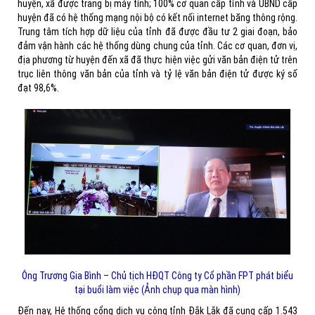
huyện, xã được trang bị máy tính; 100% cơ quan cấp tỉnh và UBND cấp
huyện đã có hệ thống mạng nội bộ có kết nối internet băng thông rộng.
Trung tâm tích hợp dữ liệu của tỉnh đã được đầu tư 2 giai đoạn, bảo
đảm vận hành các hệ thống dùng chung của tỉnh. Các cơ quan, đơn vị,
địa phương từ huyện đến xã đã thực hiện việc gửi văn bản điện tử trên
trục liên thông văn bản của tỉnh và tỷ lệ văn bản điện tử được ký số
đạt 98,6%.
Ông Trương Gia Bình – Chủ tịch HĐQT Công ty Cổ phần FPT phát biểu
tại buổi làm việc (Ảnh chụp qua màn hình)
Đến nay, Hệ thống cổng dịch vụ công tỉnh Đắk Lắk đã cung cấp 1.543