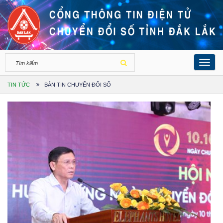
Toggl
navig
TIN TỨC
BẢN TIN CHUYỂN ĐỔI SỐ