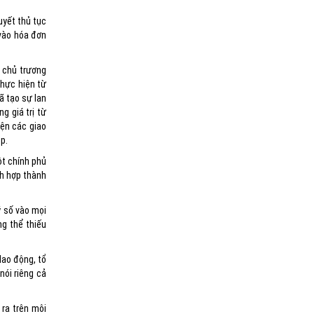
uyết thủ tục
 vào hóa đơn
 chủ trương
thực hiện từ
ã tạo sự lan
 giá trị từ
iện các giao
p.
ột chính phủ
ch hợp thành
ý số vào mọi
g thể thiếu
lao động, tổ
nói riêng cả
 ra trên môi