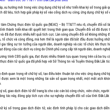
 Anh –Giám đốc Sở TT&TT tỉnh Đắk Lắk phát biểu
p, xu hướng mới trong việc ứng dụng chữ ký số như triển khai ký số trong giải q
h dữ liệu; tích hợp giải pháp ký số vào cổng dịch vụ công; ứng dụng chữ ký số
 tâm Chứng thực điện tử quốc gia (NEAC) – Bộ TT&TT nêu rõ, chuyển đổi số là
nh thành triển khai rất quyết liệt trong thời gian qua. Chuyển đổi số đã được 
n và đã đạt được nhiều kết quả tích cực. Làn sóng chuyển đổi số không những đ
, tổ chức và cộng đồng, mà hơn thế là người dân đã bắt đầu được hưởng những
sẽ gia tăng sự tin tưởng của người dân, doanh nghiệp và các tổ chức khi thực h
hoạt động của các dịch vụ công do Chính phủ cung cấp tới người dân, doanh nghiệ
hương trình CĐS quốc gia, đạt được nhiều thành tựu quan trọng trên cả ba trụ c
g thực điện tử quốc gia đã phối hợp với Sở Thông tin vả Truyền thông Đắk Lắk tí
y định quan trọng về chữ ký số, tạo điều kiện thuận lợi cho việc ứng dụng chữ k
 được xem là một trong những tài sản số quan trọng nhất, một mắt xích khôn
n.
ý số, giao dịch điện tử để trang bị cho các cán bộ công chức, viên chức, người 
ông tác này, đóng góp tích cực cho sự nghiệp chuyển đổi số của tỉnh Đắk Lắk 
ký số trong giao dịch điện tử, xác định tính pháp lý cho các giao dịch diễn