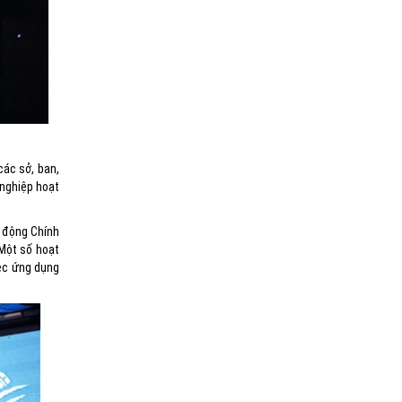
các sở, ban,
 nghiệp hoạt
t động Chính
 Một số hoạt
iệc ứng dụng