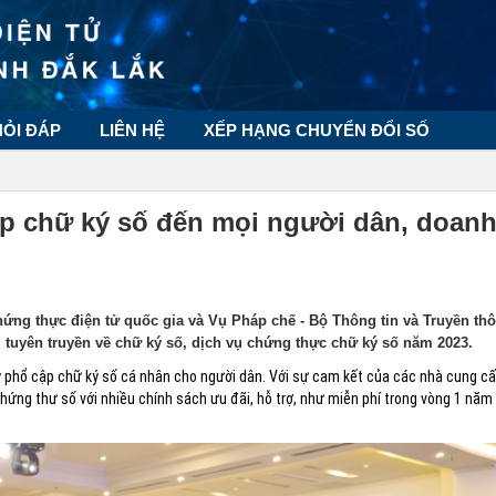
HỎI ĐÁP
LIÊN HỆ
XẾP HẠNG CHUYỂN ĐỔI SỐ
ập chữ ký số đến mọi người dân, doan
ứng thực điện tử quốc gia và Vụ Pháp chế - Bộ Thông tin và Truyền th
 tuyên truyền về chữ ký số, dịch vụ chứng thực chữ ký số năm 2023.
ẩy phổ cập chữ ký số cá nhân cho người dân. Với sự cam kết của các nhà cung 
hứng thư số với nhiều chính sách ưu đãi, hỗ trợ, như miễn phí trong vòng 1 năm