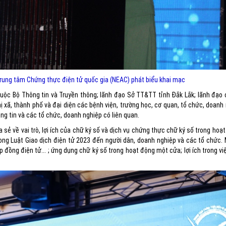
rung tâm Chứng thực điện tử quốc gia (NEAC) phát biểu khai mạc
huộc Bộ Thông tin và Truyền thông; lãnh đạo Sở TT&TT tỉnh Đắk Lắk; lãnh đạo 
 xã, thành phố và đại diện các bệnh viện, trường học, cơ quan, tổ chức, doanh
ông tin và các tổ chức, doanh nghiệp có liên quan.
 sẻ về vai trò, lợi ích của chữ ký số và dịch vụ chứng thực chữ ký số trong hoạ
rong Luật Giao dịch điện tử 2023 đến người dân, doanh nghiệp và các tổ chức.
đồng điện tử... ; ứng dụng chữ ký số trong hoạt động một cửa; lợi ích trong v