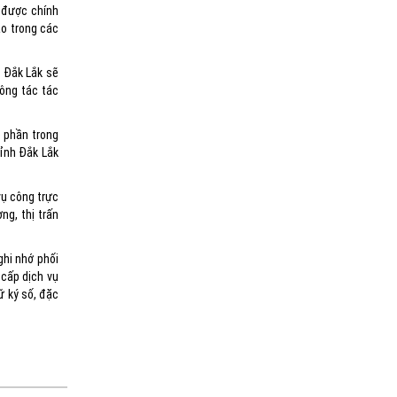
3 được chính
ào trong các
, Đắk Lắk sẽ
ông tác tác
p phần trong
ỉnh Đắk Lắk
vụ công trực
ng, thị trấn
ghi nhớ phối
 cấp dịch vụ
ữ ký số, đặc