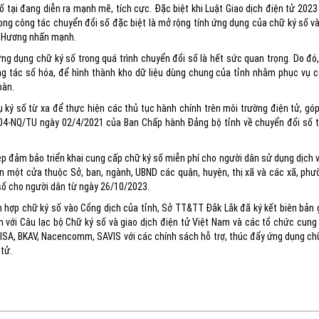
tại đang diễn ra mạnh mẽ, tích cực. Đặc biệt khi Luật Giao dịch điện tử 202
ong công tác chuyển đổi số đặc biệt là mở rộng tính ứng dụng của chữ ký số v
à Hương nhấn mạnh.
 dụng chữ ký số trong quá trình chuyển đổi số là hết sức quan trọng. Do đó
g tác số hóa, để hình thành kho dữ liệu dùng chung của tỉnh nhằm phục vụ c
bàn.
 ký số từ xa để thực hiện các thủ tục hành chính trên môi trường điện tử, gó
 04-NQ/TU ngày 02/4/2021 của Ban Chấp hành Đảng bộ tỉnh về chuyển đổi số t
p đảm bảo triển khai cung cấp chữ ký số miễn phí cho người dân sử dụng dịch 
ận một cửa thuộc Sở, ban, ngành, UBND các quận, huyện, thị xã và các xã, phườ
số cho người dân từ ngày 26/10/2023.
ch hợp chữ ký số vào Cổng dịch của tỉnh, Sở TT&TT Đắk Lắk đã ký kết biên bản 
nh với Câu lạc bộ Chữ ký số và giao dịch điện tử Việt Nam và các tổ chức cung
ISA, BKAV, Nacencomm, SAVIS với các chính sách hỗ trợ, thúc đẩy ứng dụng ch
 tử.