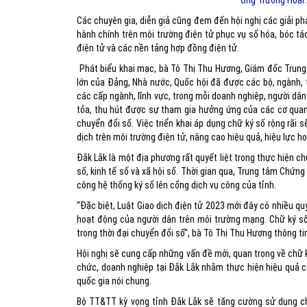
Ông Trương Hoài
Các chuyên gia, diễn giả cũng đem đến hội nghị các giải phá
hành chính trên môi trường điện tử phục vụ số hóa, bóc tác
điện tử và các nền tảng hợp đồng điện tử.
Phát biểu khai mạc, bà Tô Thị Thu Hương, Giám đốc Trung
lớn của Đảng, Nhà nước, Quốc hội đã được các bộ, ngành, tỉ
các cấp ngành, lĩnh vực, trong mỗi doanh nghiệp, người dâ
tỏa, thu hút được sự tham gia hưởng ứng của các cơ quan
chuyển đổi số. Việc triển khai áp dụng chữ ký số rộng rãi 
dịch trên môi trường điện tử, nâng cao hiệu quả, hiệu lực 
Đắk Lắk là một địa phương rất quyết liệt trong thực hiện c
số, kinh tế số và xã hội số. Thời gian qua, Trung tâm Chứn
công hệ thống ký số lên cổng dịch vụ công của tỉnh.
“Đặc biệt, Luật Giao dịch điện tử 2023 mới đây có nhiều qu
hoạt động của người dân trên môi trường mạng. Chữ ký số
trong thời đại chuyển đổi số”, bà Tô Thị Thu Hương thông ti
Hội nghị sẽ cung cấp những vấn đề mới, quan trọng về chữ k
chức, doanh nghiệp tại Đắk Lắk nhằm thực hiện hiệu quả c
quốc gia nói chung.
Bộ TT&TT kỳ vọng tỉnh Đắk Lắk sẽ tăng cường sử dụng chữ 