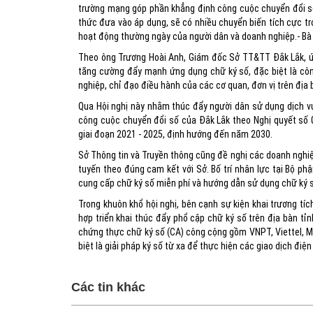
trường mạng góp phần khẳng định công cuộc chuyển đổi số 
thức đưa vào áp dụng, sẽ có nhiều chuyển biến tích cực tr
hoạt động thường ngày của người dân và doanh nghiệp.- B
Theo ông Trương Hoài Anh, Giám đốc Sở TT&TT Đắk Lắk, ứng
tăng cường đẩy mạnh ứng dụng chữ ký số, đặc biệt là côn
nghiệp, chỉ đạo điều hành của các cơ quan, đơn vị trên địa 
Qua Hội nghị này nhằm thúc đẩy người dân sử dụng dịch vụ
công cuộc chuyển đổi số của Đắk Lắk theo Nghị quyết số
giai đoạn 2021 - 2025, định hướng đến năm 2030.
Sở Thông tin và Truyền thông cũng đề nghị các doanh nghiệ
tuyến theo đúng cam kết với Sở. Bố trí nhân lực tại Bộ ph
cung cấp chữ ký số miễn phí và hướng dẫn sử dụng chữ ký 
Trong khuôn khổ hội nghị, bên cạnh sự kiện khai trương tí
hợp triển khai thúc đẩy phổ cập chữ ký số trên địa bàn tỉ
chứng thực chữ ký số (CA) công cộng gồm VNPT, Viettel, M
biệt là giải pháp ký số từ xa để thực hiện các giao dịch điện
Các tin khác