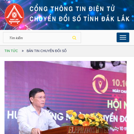
Toggl
navig
TIN TỨC
BẢN TIN CHUYỂN ĐỔI SỐ