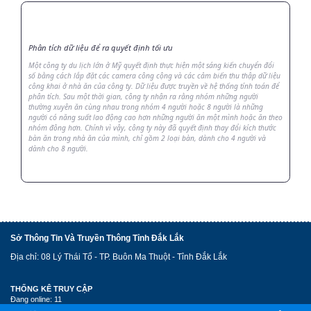
Phân tích dữ liệu để ra quyết định tối ưu
Một công ty du lịch lớn ở Mỹ quyết định thực hiện một sáng kiến chuyển đổi
số bằng cách lắp đặt các camera công cộng và các cảm biến thu thập dữ liệu
công khai ở nhà ăn của công ty. Dữ liệu được truyền về hệ thống tính toán để
phân tích. Sau một thời gian, công ty nhận ra rằng nhóm những người
thường xuyên ăn cùng nhau trong nhóm 4 người hoặc 8 người là những
người có năng suất lao động cao hơn những người ăn một mình hoặc ăn theo
nhóm đông hơn. Chính vì vậy, công ty này đã quyết định thay đổi kích thước
bàn ăn trong nhà ăn của mình, chỉ gồm 2 loại bàn, dành cho 4 người và
dành cho 8 người.
Sở Thông Tin Và Truyền Thông Tỉnh Đắk Lắk
Địa chỉ: 08 Lý Thái Tổ - TP. Buôn Ma Thuột - Tỉnh Đắk Lắk
THỐNG KÊ TRUY CẬP
Đang online: 11
Lượt xem: 4097418