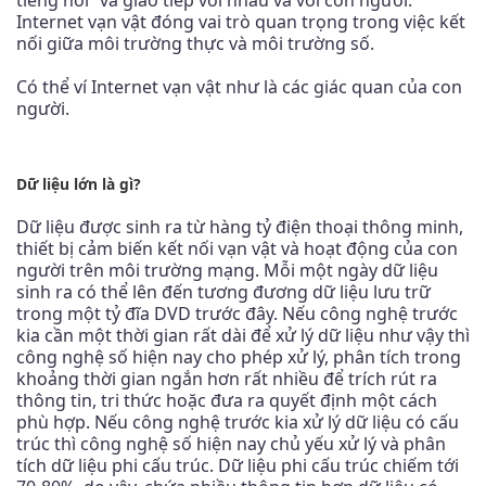
tiếng nói” và giao tiếp với nhau và với con người.
Internet vạn vật đóng vai trò quan trọng trong việc kết
nối giữa môi trường thực và môi trường số.
Có thể ví Internet vạn vật như là các giác quan của con
người.
Dữ liệu lớn là gì?
Dữ liệu được sinh ra từ hàng tỷ điện thoại thông minh,
thiết bị cảm biến kết nối vạn vật và hoạt động của con
người trên môi trường mạng. Mỗi một ngày dữ liệu
sinh ra có thể lên đến tương đương dữ liệu lưu trữ
trong một tỷ đĩa DVD trước đây. Nếu công nghệ trước
kia cần một thời gian rất dài để xử lý dữ liệu như vậy thì
công nghệ số hiện nay cho phép xử lý, phân tích trong
khoảng thời gian ngắn hơn rất nhiều để trích rút ra
thông tin, tri thức hoặc đưa ra quyết định một cách
phù hợp. Nếu công nghệ trước kia xử lý dữ liệu có cấu
trúc thì công nghệ số hiện nay chủ yếu xử lý và phân
tích dữ liệu phi cấu trúc. Dữ liệu phi cấu trúc chiếm tới