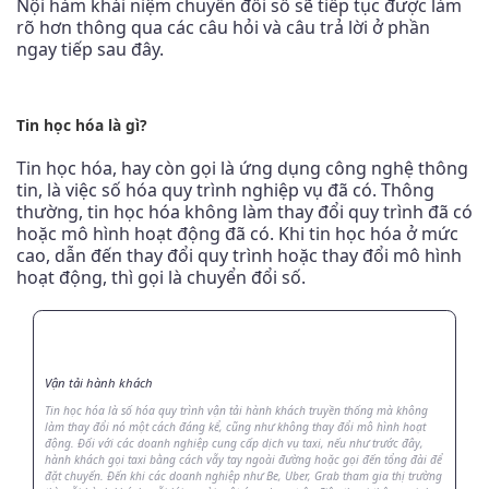
Nội hàm khái niệm chuyển đổi số sẽ tiếp tục được làm
rõ hơn thông qua các câu hỏi và câu trả lời ở phần
ngay tiếp sau đây.
Tin học hóa là gì?
Tin học hóa, hay còn gọi là ứng dụng công nghệ thông
tin, là việc số hóa quy trình nghiệp vụ đã có. Thông
thường, tin học hóa không làm thay đổi quy trình đã có
hoặc mô hình hoạt động đã có. Khi tin học hóa ở mức
cao, dẫn đến thay đổi quy trình hoặc thay đổi mô hình
hoạt động, thì gọi là chuyển đổi số.
Vận tải hành khách
Tin học hóa là số hóa quy trình vận tải hành khách truyền thống mà không
làm thay đổi nó một cách đáng kể, cũng như không thay đổi mô hình hoạt
động. Đối với các doanh nghiệp cung cấp dịch vụ taxi, nếu như trước đây,
hành khách gọi taxi bằng cách vẫy tay ngoài đường hoặc gọi đến tổng đài để
đặt chuyến. Đến khi các doanh nghiệp như Be, Uber, Grab tham gia thị trường