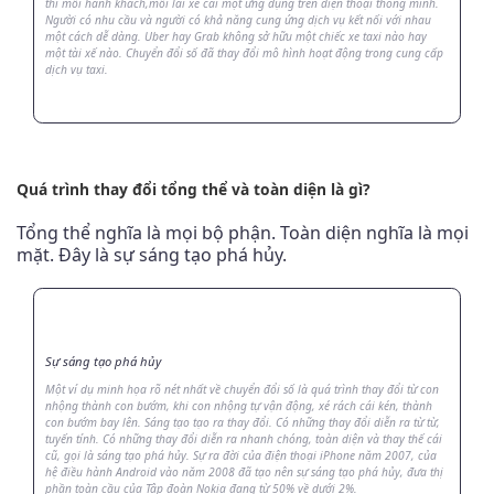
thì mỗi hành khách,mỗi lái xe cài một ứng dụng trên điện thoại thông minh.
Người có nhu cầu và người có khả năng cung ứng dịch vụ kết nối với nhau
một cách dễ dàng. Uber hay Grab không sở hữu một chiếc xe taxi nào hay
một tài xế nào. Chuyển đổi số đã thay đổi mô hình hoạt động trong cung cấp
dịch vụ taxi.
Quá trình thay đổi tổng thể và toàn diện là gì?
Tổng thể nghĩa là mọi bộ phận. Toàn diện nghĩa là mọi
mặt. Đây là sự sáng tạo phá hủy.
Sự sáng tạo phá hủy
Một ví dụ minh họa rõ nét nhất về chuyển đổi số là quá trình thay đổi từ con
nhộng thành con bướm, khi con nhộng tự vận động, xé rách cái kén, thành
con bướm bay lên. Sáng tạo tạo ra thay đổi. Có những thay đổi diễn ra từ từ,
tuyến tính. Có những thay đổi diễn ra nhanh chóng, toàn diện và thay thế cái
cũ, gọi là sáng tạo phá hủy. Sự ra đời của điện thoại iPhone năm 2007, của
hệ điều hành Android vào năm 2008 đã tạo nên sự sáng tạo phá hủy, đưa thị
phần toàn cầu của Tập đoàn Nokia đang từ 50% về dưới 2%.