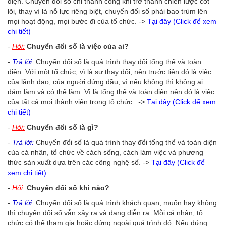
diện. Chuyển đổi số chỉ thành công khi trở thành chiến lược cốt
lõi, thay vì là nỗ lực riêng biệt, chuyển đổi số phải bao trùm lên
mọi hoạt động, mọi bước đi của tổ chức.
->
Tại đây (Click để xem
chi tiết)
-
Hỏi:
Chuyển đổi số là việc của ai?
-
Trả lời:
Chuyển đổi số là quá trình thay đổi tổng thể và toàn
diện. Với một tổ chức, vì là sự thay đổi, nên trước tiên đó là việc
của lãnh đạo, của người đứng đầu, vì nếu không thì không ai
dám làm và có thể làm. Vì là tổng thể và toàn diện nên đó là việc
của tất cả mọi thành viên trong tổ chức.
->
Tại đây (Click để xem
chi tiết)
-
Hỏi:
Chuyển đổi số là gì?
-
Trả lời:
Chuyển đổi số là quá trình thay đổi tổng thể và toàn diện
của cá nhân, tổ chức về cách sống, cách làm việc và phương
thức sản xuất dựa trên các công nghệ số.
->
Tại đây (Click để
xem chi tiết)
-
Hỏi:
Chuyển đổi số khi nào?​
-
T
rả lời:
Chuyển đổi số là quá trình khách quan, muốn hay không
thì chuyển đổi số vẫn xảy ra và đang diễn ra. Mỗi cá nhân, tổ
chức có thể tham gia hoặc đứng ngoài quá trình đó. Nếu đứng