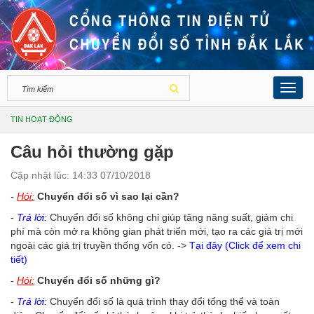
Toggl
navig
TIN HOẠT ĐỘNG
Câu hỏi thường gặp
Cập nhật lúc: 14:33 07/10/2018
-
Hỏi:
Chuyển đổi số vì sao lại cần?
-
Trả lời:
Chuyển đổi số không chỉ giúp tăng năng suất, giảm chi
phí mà còn mở ra không gian phát triển mới, tạo ra các giá trị mới
ngoài các giá trị truyền thống vốn có.
->
Tại đây (Click để xem chi
tiết)
-
Hỏi:
Chuyển đổi số những gì?
-
Trả lời:
Chuyển đổi số là quá trình thay đổi tổng thể và toàn