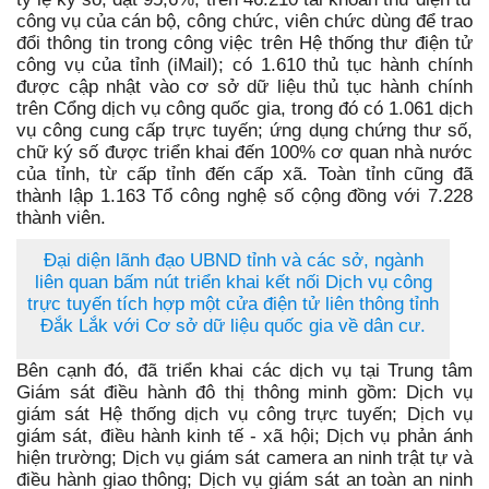
công vụ của cán bộ, công chức, viên chức dùng để trao
đổi thông tin trong công việc trên Hệ thống thư điện tử
công vụ của tỉnh (iMail); có 1.610 thủ tục hành chính
được cập nhật vào cơ sở dữ liệu thủ tục hành chính
trên Cổng dịch vụ công quốc gia, trong đó có 1.061 dịch
vụ công cung cấp trực tuyến; ứng dụng chứng thư số,
chữ ký số được triển khai đến 100% cơ quan nhà nước
của tỉnh, từ cấp tỉnh đến cấp xã. Toàn tỉnh cũng đã
thành lập 1.163 Tổ công nghệ số cộng đồng với 7.228
thành viên.
Đại diện lãnh đạo UBND tỉnh và các sở, ngành
liên quan bấm nút triển khai kết nối Dịch vụ công
trực tuyến tích hợp một cửa điện tử liên thông tỉnh
Đắk Lắk với Cơ sở dữ liệu quốc gia về dân cư.
Bên cạnh đó, đã triển khai các dịch vụ tại Trung tâm
Giám sát điều hành đô thị thông minh gồm: Dịch vụ
giám sát Hệ thống dịch vụ công trực tuyến; Dịch vụ
giám sát, điều hành kinh tế - xã hội; Dịch vụ phản ánh
hiện trường; Dịch vụ giám sát camera an ninh trật tự và
điều hành giao thông; Dịch vụ giám sát an toàn an ninh