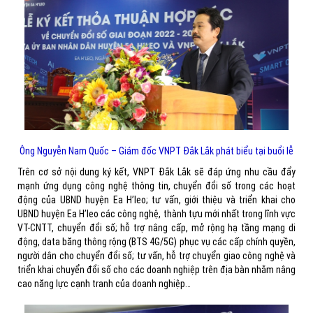
Ông Nguyễn Nam Quốc – Giám đốc VNPT Đắk Lắk phát biểu tại buổi lễ
Trên cơ sở nội dung ký kết, VNPT Đắk Lắk sẽ đáp ứng nhu cầu đẩy
mạnh ứng dụng công nghệ thông tin, chuyển đổi số trong các hoạt
động của UBND huyện Ea H’leo; tư vấn, giới thiệu và triển khai cho
UBND huyện Ea H’leo các công nghệ, thành tựu mới nhất trong lĩnh vực
VT-CNTT, chuyển đổi số; hỗ trợ nâng cấp, mở rộng hạ tầng mạng di
động, data băng thông rộng (BTS 4G/5G) phục vụ các cấp chính quyền,
người dân cho chuyển đổi số; tư vấn, hỗ trợ chuyển giao công nghệ và
triển khai chuyển đổi số cho các doanh nghiệp trên địa bàn nhằm nâng
cao năng lực cạnh tranh của doanh nghiệp…