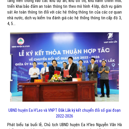
tầng viễn thông vào các khu dự án, khu đô thị, khu hành chính mới;
triển khai bảo đảm an toàn thông tin theo mô hình 4 lớp, dịch vụ giám
sát An toàn thông tin đối với các hệ thống thông tin của các cơ quan
nhà nước, dịch vụ kiểm tra đánh giá các hệ thống thông tin cấp độ 3,
4, 5...
UBND huyện Ea H’Leo và VNPT Đắk Lắk ký kết chuyển đổi số giai đoạn
2022-2026
Phát biểu tại buổi lễ, Chủ tịch UBND huyện Ea H’leo Nguyễn Văn Hà