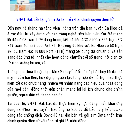
VNPT Đắk Lắk tặng Sim Da ta triển khai chính quyền điện tử
Đến nay, hệ thống hạ tầng Viễn thông trên địa bàn huyện Ea Hleo đã
được đầu tư xây dựng với các công nghệ tiên tiến hiện đại: Về mạng
lõi đã có 08 trạm UPE dung lượng kết nối lên AGG 540Gb; 856 trạm 3G;
749 trạm 4G; 253.000 Port FTTH (trong đó khu vực Ea Hleo có 58 trạm
3G; 52 trạm 4G; 40.000 Port FTTH) mạng 5G cũng đã chuẩn bị và sẵn
sàng đáp ứng tốt nhất cho hoạt động chuyển đổi số trong thời gian tới
từ tỉnh xuống huyện, xã…
Thông qua thỏa thuận hợp tác về chuyển đổi số sẽ phát huy tối đa thế
mạnh của hai Bên, huy động nguồn lực tổng hợp để hỗ trợ nhau thực
hiện tốt các chức năng, nhiệm vụ nhằm nâng cao hiệu quả hoạt động
của mỗi bên, đồng thời góp phần mang lại lợi ích chung cho chính
quyền, người dân và doanh nghiệp.
Tại buổi lễ, VNPT Đắk Lắk đã thực hiện ký hợp đồng triển khai ứng
dụng Ea H’leo trực tuyến; trao ủng hộ 250 bộ đồ bảo hộ y tế phục vụ
công tác chống dịch Covid-19 tại địa bàn và gói sim Data triển khai
chính quyền điện tử với tổng trị giá 15 triệu đồng.