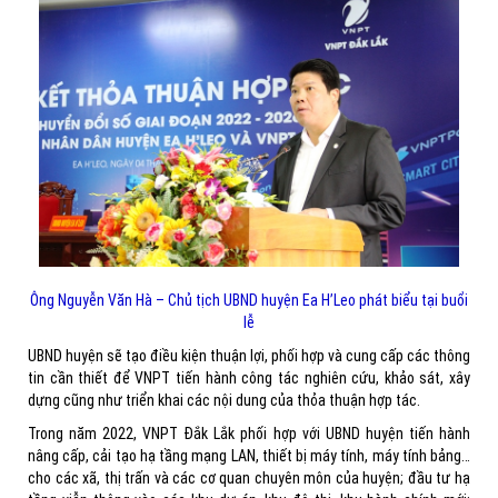
Ông Nguyễn Văn Hà – Chủ tịch UBND huyện Ea H’Leo phát biểu tại buổi
lễ
UBND huyện sẽ tạo điều kiện thuận lợi, phối hợp và cung cấp các thông
tin cần thiết để VNPT tiến hành công tác nghiên cứu, khảo sát, xây
dựng cũng như triển khai các nội dung của thỏa thuận hợp tác.
Trong năm 2022, VNPT Đắk Lắk phối hợp với UBND huyện tiến hành
nâng cấp, cải tạo hạ tầng mạng LAN, thiết bị máy tính, máy tính bảng…
cho các xã, thị trấn và các cơ quan chuyên môn của huyện; đầu tư hạ