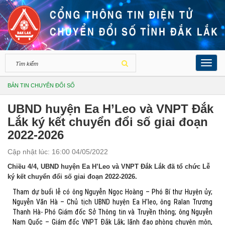
Toggl
navig
BẢN TIN CHUYỂN ĐỔI SỐ
UBND huyện Ea H’Leo và VNPT Đắk
Lắk ký kết chuyển đổi số giai đoạn
2022-2026
Cập nhật lúc: 16:00 04/05/2022
Chiều 4/4, UBND huyện Ea H’Leo và VNPT Đắk Lắk đã tổ chức Lễ
ký kết chuyển đổi số giai đoạn 2022-2026.
Tham dự buổi lễ có ông Nguyễn Ngọc Hoàng – Phó Bí thư Huyện ủy;
Nguyễn Văn Hà – Chủ tịch UBND huyện Ea H’leo, ông Ralan Trương
Thanh Hà- Phó Giám đốc Sở Thông tin và Truyền thông; ông Nguyễn
Nam Quốc – Giám đốc VNPT Đắk Lắk; lãnh đạo phòng chuyên môn,