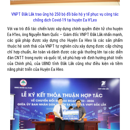
VNPT Đắk Lắk trao ủng hộ 250 bộ đồ bảo hộ y tế phục vụ công tác
chống dịch Covid-19 tại huyện Ea H’Leo
Với vai trò đối tác chiến lược xây dựng chính quyền điện tử cho huyện
Ea H’leo, ông Nguyễn Nam Quốc – Giám đốc VNPT Đắk Lắk nhấn mạnh,
các giải pháp được xây dựng cho Huyện Ea Hleo là các sản phẩm
thuộc hệ sinh thái của VNPT tự nghiên cứu xây dựng được cấp chứng
chỉ hợp chuẩn, An toàn và dành được các giải thưởng lớn tại các diễn
đàn CNTT trong nước và quốc tế, sẽ phù hợp với định hướng phát triển
của Chính phủ, của UBND tỉnh Đắk Lắk cũng như điều kiện và tiềm
năng phát triển của Huyện Ea Hleo.